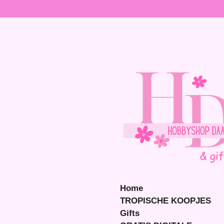
Ga
direct
naar
de
hoofdinhoud
Home
TROPISCHE KOOPJES
Gifts