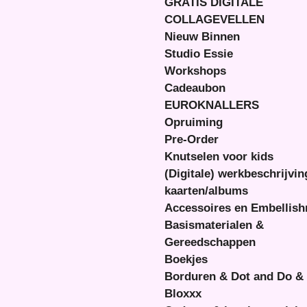
GRATIS DIGITALE
COLLAGEVELLEN
Nieuw Binnen
Studio Essie
Workshops
Cadeaubon
EUROKNALLERS
Opruiming
Pre-Order
Knutselen voor kids
(Digitale) werkbeschrijvi
kaarten/albums
Accessoires en Embellis
Basismaterialen &
Gereedschappen
Boekjes
Borduren & Dot and Do &
Bloxxx