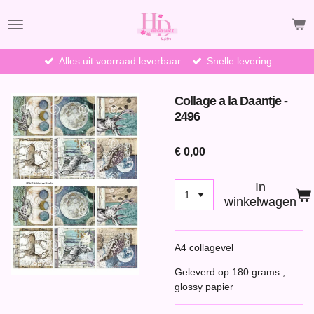
Ga
direct
naar
de
Alles uit voorraad leverbaar
Snelle levering
hoofdinhoud
Collage a la Daantje -
2496
€ 0,00
In
winkelwagen
A4 collagevel
Geleverd op 180 grams ,
glossy papier