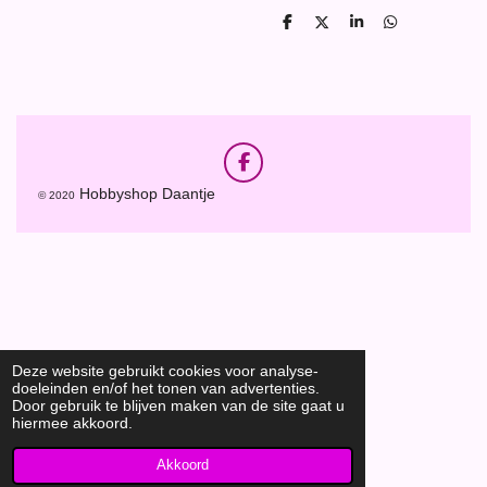
D
D
S
D
e
e
h
e
l
e
a
l
e
l
r
e
n
e
n
F
a
Hobbyshop Daantje
© 2020
c
e
b
o
o
k
Deze website gebruikt cookies voor analyse-
doeleinden en/of het tonen van advertenties.
Door gebruik te blijven maken van de site gaat u
hiermee akkoord.
Akkoord