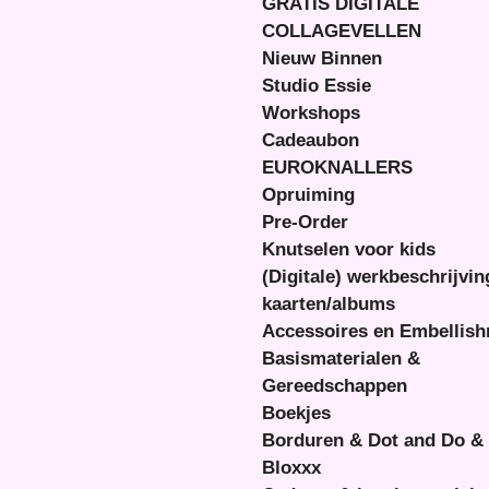
GRATIS DIGITALE
COLLAGEVELLEN
Nieuw Binnen
Studio Essie
Workshops
Cadeaubon
EUROKNALLERS
Opruiming
Pre-Order
Knutselen voor kids
(Digitale) werkbeschrijvi
kaarten/albums
Accessoires en Embellis
Basismaterialen &
Gereedschappen
Boekjes
Borduren & Dot and Do &
Bloxxx