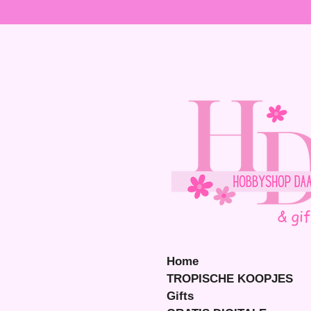
Ga
direct
naar
de
hoofdinhoud
Home
TROPISCHE KOOPJES
Gifts