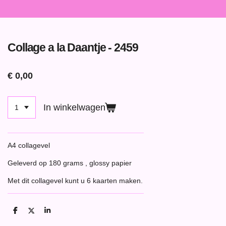
Collage a la Daantje - 2459
€ 0,00
In winkelwagen
A4 collagevel
Geleverd op 180 grams , glossy papier
Met dit collagevel kunt u 6 kaarten maken.
D
D
S
e
e
h