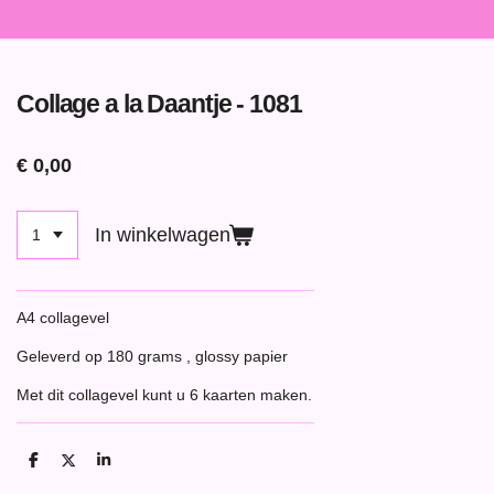
Collage a la Daantje - 1081
€ 0,00
In winkelwagen
A4 collagevel
Geleverd op 180 grams , glossy papier
Met dit collagevel kunt u 6 kaarten maken.
D
D
S
e
e
h