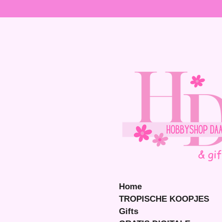
Ga
direct
naar
de
hoofdinhoud
Home
TROPISCHE KOOPJES
Gifts