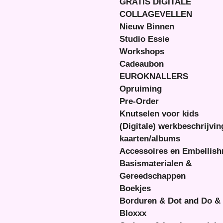
GRATIS DIGITALE
COLLAGEVELLEN
Nieuw Binnen
Studio Essie
Workshops
Cadeaubon
EUROKNALLERS
Opruiming
Pre-Order
Knutselen voor kids
(Digitale) werkbeschrijvi
kaarten/albums
Accessoires en Embellis
Basismaterialen &
Gereedschappen
Boekjes
Borduren & Dot and Do &
Bloxxx