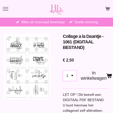
Ga
direct
naar
de
Alles uit voorraad leverbaar
Snelle levering
hoofdinhoud
Collage a la Daantje -
1061 (DIGITAAL
BESTAND)
€ 2,50
In
winkelwagen
LET OP ! Dit betreft een
DIGITAAL PDF BESTAND.
U kunt hiermee het
collagevel zelf afdrukken.