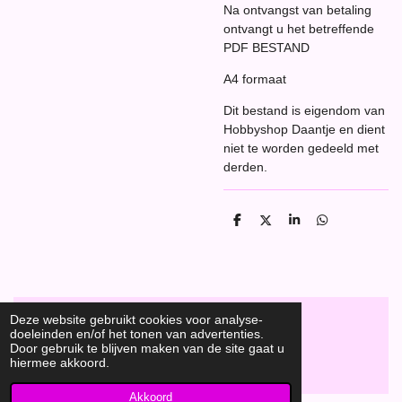
Na ontvangst van betaling
ontvangt u het betreffende
PDF BESTAND
A4 formaat
Dit bestand is eigendom van
Hobbyshop Daantje en dient
niet te worden gedeeld met
derden.
D
D
S
D
e
e
h
e
l
e
a
l
e
l
r
e
n
e
n
Deze website gebruikt cookies voor analyse-
doeleinden en/of het tonen van advertenties.
F
Door gebruik te blijven maken van de site gaat u
a
Hobbyshop Daantje
hiermee akkoord.
© 2020
c
e
Akkoord
b