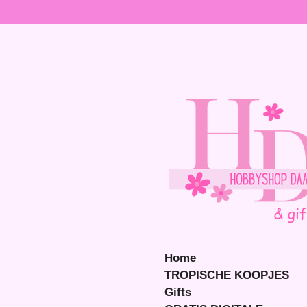
Ga
direct
naar
de
hoofdinhoud
Home
TROPISCHE KOOPJES
Gifts