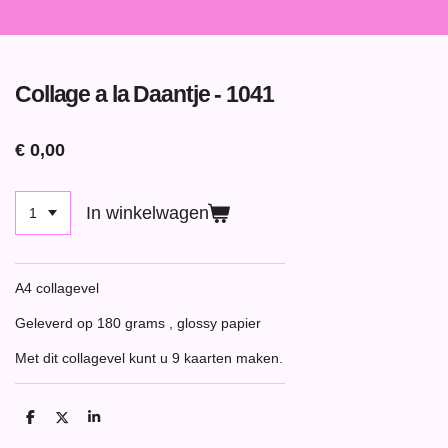
Collage a la Daantje - 1041
€ 0,00
In winkelwagen
A4 collagevel
Geleverd op 180 grams , glossy papier
Met dit collagevel kunt u 9 kaarten maken.
D
D
S
e
e
h