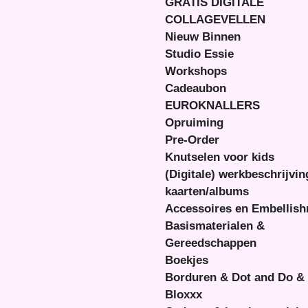
GRATIS DIGITALE
COLLAGEVELLEN
Nieuw Binnen
Studio Essie
Workshops
Cadeaubon
EUROKNALLERS
Opruiming
Pre-Order
Knutselen voor kids
(Digitale) werkbeschrijvi
kaarten/albums
Accessoires en Embellis
Basismaterialen &
Gereedschappen
Boekjes
Borduren & Dot and Do &
Bloxxx