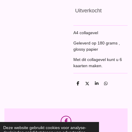
Uitverkocht
A4 collagevel
Geleverd op 180 grams ,
glossy papier
Met dit collagevel kunt u 6
kaarten maken.
D
D
S
D
e
e
h
e
l
e
a
l
e
l
r
e
n
e
n
F
Deze website gebruikt cookies voor analyse-
a
Hobbyshop Daantje
© 2020