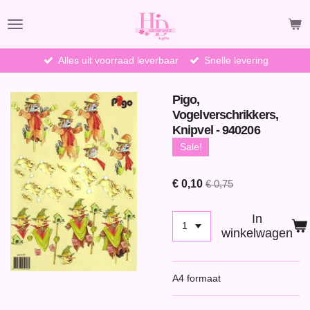
Ga
direct
naar
de
Alles uit voorraad leverbaar
Snelle levering
hoofdinhoud
Pigo,
Vogelverschrikkers,
Knipvel - 940206
Sale!
€ 0,10
€ 0,75
In
winkelwagen
A4 formaat