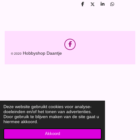
D
D
S
D
e
e
h
e
l
e
a
l
e
l
r
e
n
e
n
F
a
Hobbyshop Daantje
© 2020
c
e
b
o
o
k
Deze website gebruikt cookies voor analyse-
doeleinden en/of het tonen van advertenties.
Door gebruik te blijven maken van de site gaat u
hiermee akkoord.
Akkoord