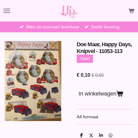
Ga
direct
naar
de
Alles uit voorraad leverbaar
Snelle levering
hoofdinhoud
Doe Maar, Happy Days,
Knipvel - 11053-113
Sale!
€ 0,10
€ 0,65
In winkelwagen
A4 formaat
D
D
S
D