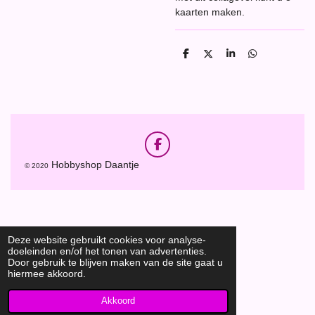
kaarten maken.
D
D
S
D
e
e
h
e
l
e
a
l
e
l
r
e
n
e
n
F
a
Hobbyshop Daantje
© 2020
c
e
b
o
o
k
Deze website gebruikt cookies voor analyse-
doeleinden en/of het tonen van advertenties.
Door gebruik te blijven maken van de site gaat u
hiermee akkoord.
Akkoord