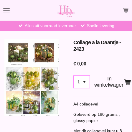
Ga
direct
naar
de
Alles uit voorraad leverbaar
Snelle levering
hoofdinhoud
Collage a la Daantje -
2423
€ 0,00
In
winkelwagen
A4 collagevel
Geleverd op 180 grams ,
glossy papier
Met dit collagevel kunt u 8