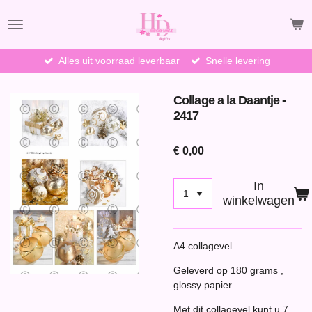
Ga
direct
naar
de
Alles uit voorraad leverbaar
Snelle levering
hoofdinhoud
Collage a la Daantje -
2417
€ 0,00
In
winkelwagen
A4 collagevel
Geleverd op 180 grams ,
glossy papier
Met dit collagevel kunt u 7