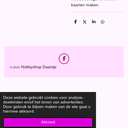
kaarten maken.
D
D
S
D
e
e
h
e
l
e
a
l
e
l
r
e
n
e
n
F
a
Hobbyshop Daantje
© 2020
c
e
b
o
o
k
Deze website gebruikt cookies voor analyse-
doeleinden en/of het tonen van advertenties.
Door gebruik te blijven maken van de site gaat u
hiermee akkoord.
Akkoord