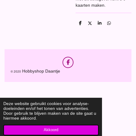
kaarten maken.
D
D
S
D
e
e
h
e
l
e
a
l
e
l
r
e
n
e
n
F
a
Hobbyshop Daantje
© 2020
c
e
b
o
o
k
Deze website gebruikt cookies voor analyse-
doeleinden en/of het tonen van advertenties.
Door gebruik te blijven maken van de site gaat u
hiermee akkoord.
Akkoord