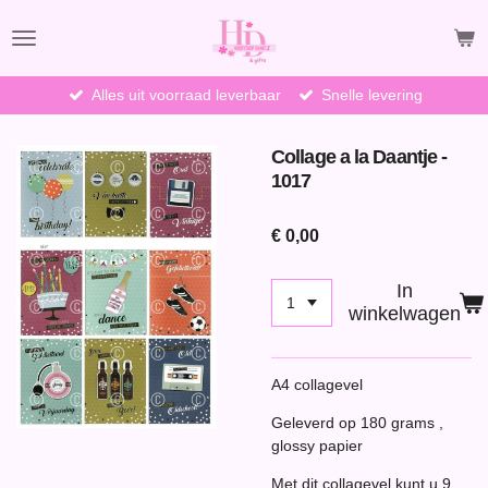
Ga
direct
naar
de
Alles uit voorraad leverbaar
Snelle levering
hoofdinhoud
Collage a la Daantje -
1017
€ 0,00
In
winkelwagen
A4 collagevel
Geleverd op 180 grams ,
glossy papier
Met dit collagevel kunt u 9