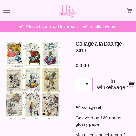
Ga
direct
naar
de
Alles uit voorraad leverbaar
Snelle levering
hoofdinhoud
Collage a la Daantje -
2411
€ 0,00
In
winkelwagen
A4 collagevel
Geleverd op 180 grams ,
glossy papier
Met dit collagevel kunt u 9