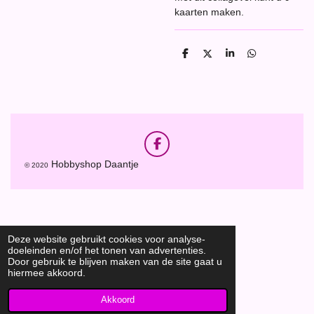
kaarten maken.
D
D
S
D
e
e
h
e
l
e
a
l
e
l
r
e
n
e
n
F
a
Hobbyshop Daantje
© 2020
c
e
b
o
o
k
Deze website gebruikt cookies voor analyse-
doeleinden en/of het tonen van advertenties.
Door gebruik te blijven maken van de site gaat u
hiermee akkoord.
Akkoord