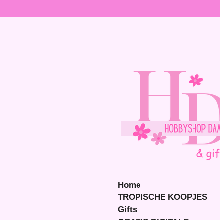
Ga
direct
naar
de
hoofdinhoud
Home
TROPISCHE KOOPJES
Gifts