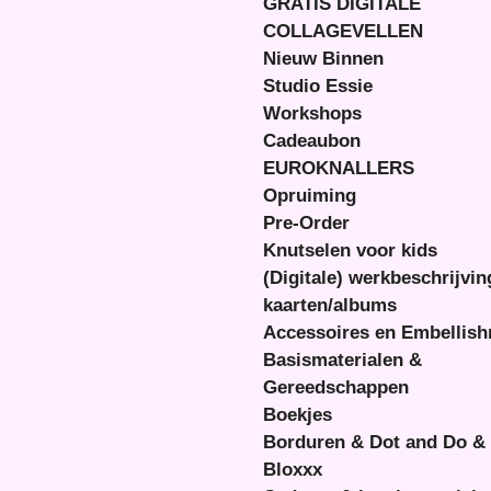
GRATIS DIGITALE
COLLAGEVELLEN
Nieuw Binnen
Studio Essie
Workshops
Cadeaubon
EUROKNALLERS
Opruiming
Pre-Order
Knutselen voor kids
(Digitale) werkbeschrijvi
kaarten/albums
Accessoires en Embellis
Basismaterialen &
Gereedschappen
Boekjes
Borduren & Dot and Do &
Bloxxx