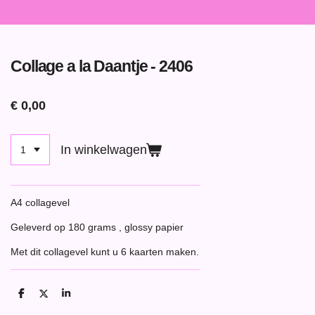
Collage a la Daantje - 2406
€ 0,00
In winkelwagen
A4 collagevel
Geleverd op 180 grams , glossy papier
Met dit collagevel kunt u 6 kaarten maken.
D
D
S
e
e
h