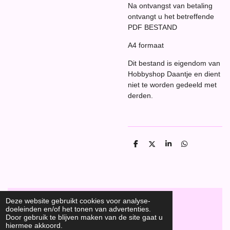
Na ontvangst van betaling
ontvangt u het betreffende
PDF BESTAND
A4 formaat
Dit bestand is eigendom van
Hobbyshop Daantje en dient
niet te worden gedeeld met
derden.
D
D
S
D
e
e
h
e
l
e
a
l
e
l
r
e
n
e
n
Deze website gebruikt cookies voor analyse-
doeleinden en/of het tonen van advertenties.
F
Door gebruik te blijven maken van de site gaat u
a
Hobbyshop Daantje
hiermee akkoord.
© 2020
c