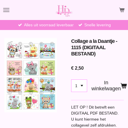
Ga
direct
naar
de
Alles uit voorraad leverbaar
Snelle levering
hoofdinhoud
Collage a la Daantje -
1115 (DIGITAAL
BESTAND)
€ 2,50
In
winkelwagen
LET OP ! Dit betreft een
DIGITAAL PDF BESTAND.
U kunt hiermee het
collagevel zelf afdrukken.