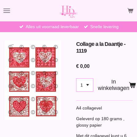
Ga
direct
naar
de
Alles uit voorraad leverbaar
Snelle levering
hoofdinhoud
Collage a la Daantje -
1119
€ 0,00
In
winkelwagen
A4 collagevel
Geleverd op 180 grams ,
glossy papier
Met dit collagevel kunt u 6