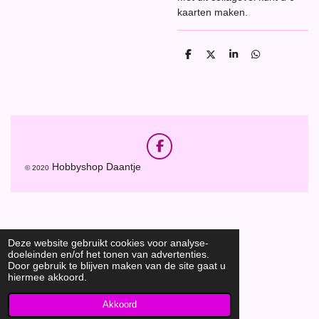
kaarten maken.
D
D
S
D
e
e
h
e
l
e
a
l
e
l
r
e
n
e
n
F
a
Hobbyshop Daantje
© 2020
c
e
b
o
o
k
Deze website gebruikt cookies voor analyse-
doeleinden en/of het tonen van advertenties.
Door gebruik te blijven maken van de site gaat u
hiermee akkoord.
Akkoord