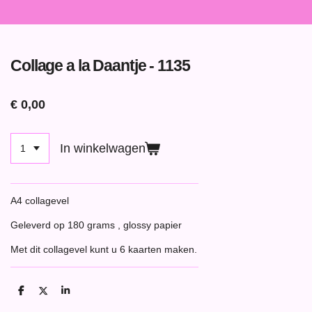
Collage a la Daantje - 1135
€ 0,00
In winkelwagen
A4 collagevel
Geleverd op 180 grams , glossy papier
Met dit collagevel kunt u 6 kaarten maken.
D
D
S
e
e
h