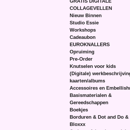
GRATIS DIGITALE
COLLAGEVELLEN
Nieuw Binnen
Studio Essie
Workshops
Cadeaubon
EUROKNALLERS
Opruiming
Pre-Order
Knutselen voor kids
(Digitale) werkbeschrijvi
kaarten/albums
Accessoires en Embellis
Basismaterialen &
Gereedschappen
Boekjes
Borduren & Dot and Do &
Bloxxx