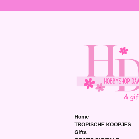
Ga
direct
naar
de
hoofdinhoud
Home
TROPISCHE KOOPJES
Gifts