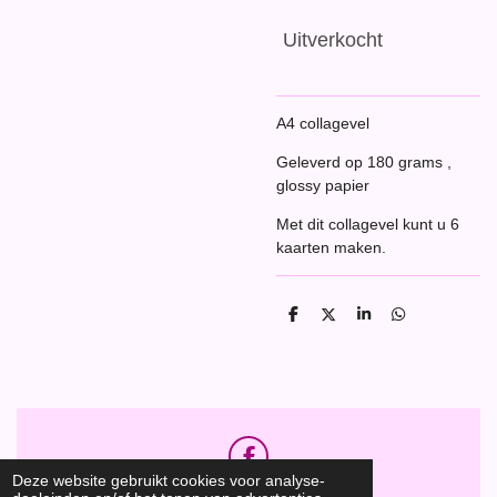
Uitverkocht
A4 collagevel
Geleverd op 180 grams ,
glossy papier
Met dit collagevel kunt u 6
kaarten maken.
D
D
S
D
e
e
h
e
l
e
a
l
e
l
r
e
n
e
n
F
Deze website gebruikt cookies voor analyse-
a
Hobbyshop Daantje
© 2020