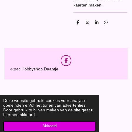
kaarten maken.
D
D
S
D
e
e
h
e
l
e
a
l
e
l
r
e
n
e
n
F
a
Hobbyshop Daantje
© 2020
c
e
b
o
o
k
Deze website gebruikt cookies voor analyse-
doeleinden en/of het tonen van advertenties.
Door gebruik te blijven maken van de site gaat u
hiermee akkoord.
Akkoord