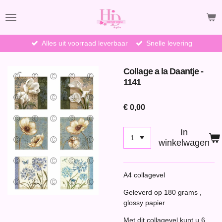
Ga
direct
naar
de
Alles uit voorraad leverbaar
Snelle levering
hoofdinhoud
Collage a la Daantje -
1141
€ 0,00
In
winkelwagen
A4 collagevel
Geleverd op 180 grams ,
glossy papier
Met dit collagevel kunt u 6