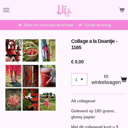
Ga
direct
naar
de
Alles uit voorraad leverbaar
Snelle levering
hoofdinhoud
Collage a la Daantje -
1165
€ 0,00
In
winkelwagen
A4 collagevel
Geleverd op 180 grams ,
glossy papier
Met dit collagevel kunt u 9