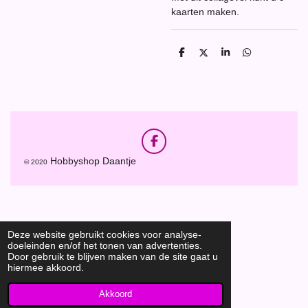
kaarten maken.
D
D
S
D
e
e
h
e
l
e
a
l
e
l
r
e
n
e
n
F
a
Hobbyshop Daantje
© 2020
c
e
b
o
o
k
Deze website gebruikt cookies voor analyse-
doeleinden en/of het tonen van advertenties.
Door gebruik te blijven maken van de site gaat u
hiermee akkoord.
Akkoord