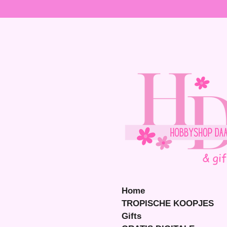
Ga
direct
naar
de
hoofdinhoud
Home
TROPISCHE KOOPJES
Gifts