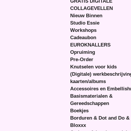
GRATIS DIGITALE
COLLAGEVELLEN
Nieuw Binnen
Studio Essie
Workshops
Cadeaubon
EUROKNALLERS
Opruiming
Pre-Order
Knutselen voor kids
(Digitale) werkbeschrijvi
kaarten/albums
Accessoires en Embellis
Basismaterialen &
Gereedschappen
Boekjes
Borduren & Dot and Do &
Bloxxx