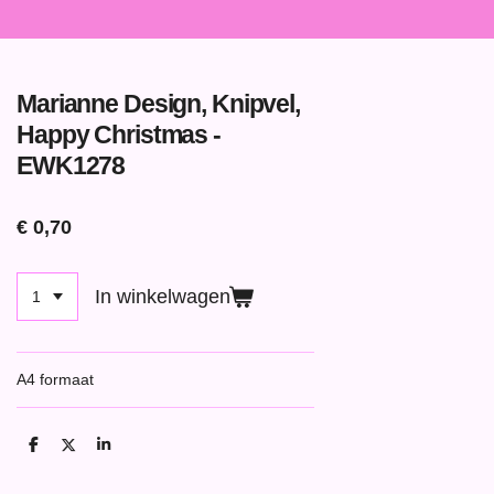
Marianne Design, Knipvel,
Happy Christmas -
EWK1278
€ 0,70
In winkelwagen
A4 formaat
D
D
S
e
e
h
l
e
a