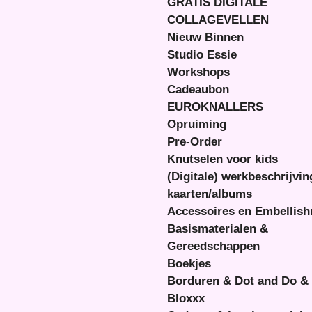
GRATIS DIGITALE
COLLAGEVELLEN
Nieuw Binnen
Studio Essie
Workshops
Cadeaubon
EUROKNALLERS
Opruiming
Pre-Order
Knutselen voor kids
(Digitale) werkbeschrijvi
kaarten/albums
Accessoires en Embellis
Basismaterialen &
Gereedschappen
Boekjes
Borduren & Dot and Do &
Bloxxx