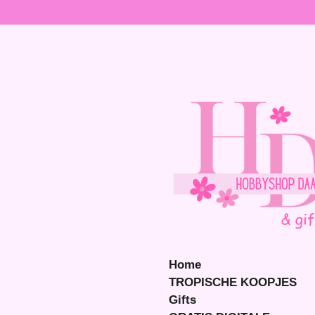
Ga
direct
naar
de
hoofdinhoud
Home
TROPISCHE KOOPJES
Gifts