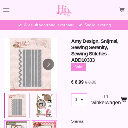
Ga
direct
naar
de
Alles uit voorraad leverbaar
Snelle levering
hoofdinhoud
Amy Design, Snijmal,
Sewing Serenity,
Sewing Stitches -
ADD10333
Sale!
€ 6,99
€ 8,99
In
winkelwagen
Snijmal