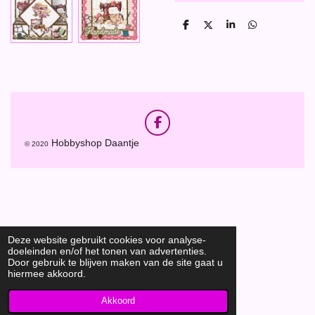
D
D
S
D
e
e
h
e
l
e
a
l
e
l
r
e
n
e
n
F
a
Hobbyshop Daantje
© 2020
c
e
b
o
o
k
Deze website gebruikt cookies voor analyse-
doeleinden en/of het tonen van advertenties.
Door gebruik te blijven maken van de site gaat u
hiermee akkoord.
Akkoord