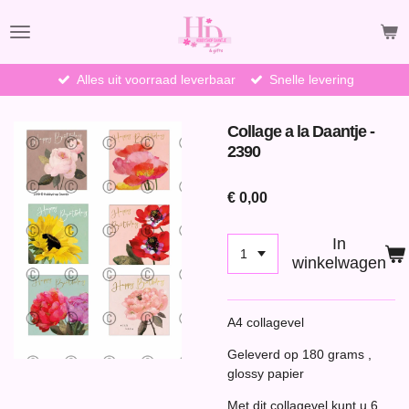
Ga
direct
naar
de
Alles uit voorraad leverbaar
Snelle levering
hoofdinhoud
Collage a la Daantje -
2390
€ 0,00
In
winkelwagen
A4 collagevel
Geleverd op 180 grams ,
glossy papier
Met dit collagevel kunt u 6