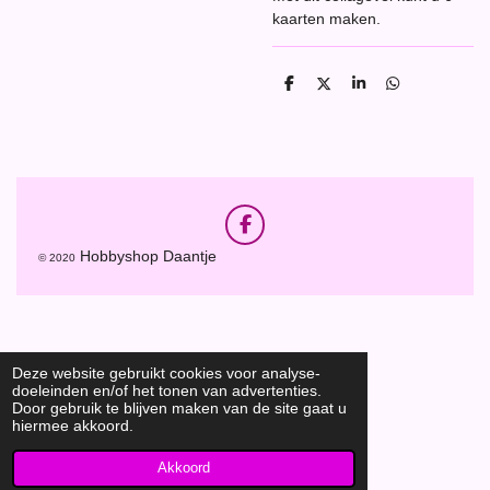
kaarten maken.
D
D
S
D
e
e
h
e
l
e
a
l
e
l
r
e
n
e
n
F
a
Hobbyshop Daantje
© 2020
c
e
b
o
o
k
Deze website gebruikt cookies voor analyse-
doeleinden en/of het tonen van advertenties.
Door gebruik te blijven maken van de site gaat u
hiermee akkoord.
Akkoord