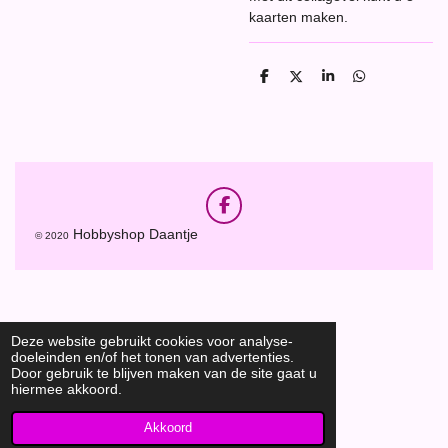
kaarten maken.
D
D
S
D
e
e
h
e
l
e
a
l
e
l
r
e
n
e
n
F
a
Hobbyshop Daantje
© 2020
c
e
b
o
o
k
Deze website gebruikt cookies voor analyse-
doeleinden en/of het tonen van advertenties.
Door gebruik te blijven maken van de site gaat u
hiermee akkoord.
Akkoord