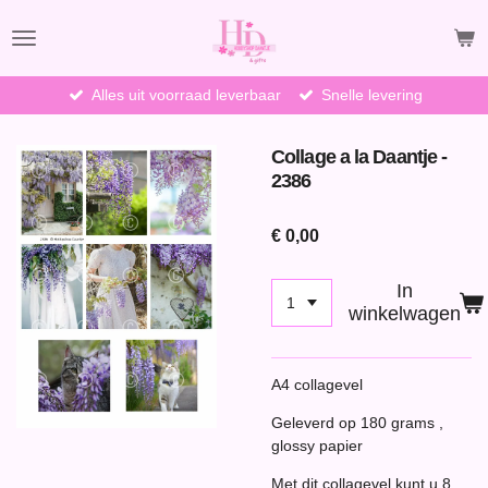
Ga
direct
naar
de
Alles uit voorraad leverbaar
Snelle levering
hoofdinhoud
Collage a la Daantje -
2386
€ 0,00
In
winkelwagen
A4 collagevel
Geleverd op 180 grams ,
glossy papier
Met dit collagevel kunt u 8