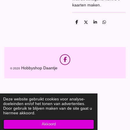
kaarten maken.
D
D
S
D
e
e
h
e
l
e
a
l
e
l
r
e
n
e
n
F
a
Hobbyshop Daantje
© 2020
c
e
b
o
o
k
Deze website gebruikt cookies voor analyse-
doeleinden en/of het tonen van advertenties.
Door gebruik te blijven maken van de site gaat u
hiermee akkoord.
Akkoord