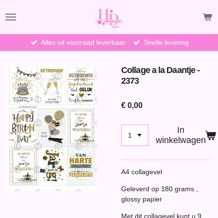
Ga
direct
naar
de
Alles uit voorraad leverbaar
Snelle levering
hoofdinhoud
Collage a la Daantje -
2373
€ 0,00
In
winkelwagen
A4 collagevel
Geleverd op 180 grams ,
glossy papier
Met dit collagevel kunt u 9