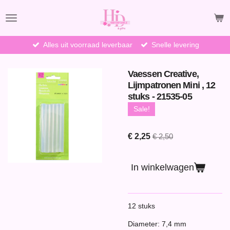
Ga
direct
naar
de
Alles uit voorraad leverbaar
Snelle levering
hoofdinhoud
Vaessen Creative,
Lijmpatronen Mini , 12
stuks - 21535-05
Sale!
€ 2,25
€ 2,50
In winkelwagen
12 stuks
Diameter: 7,4 mm