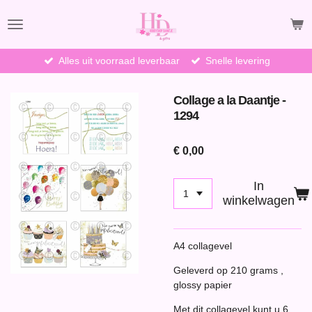
Ga
direct
naar
de
Alles uit voorraad leverbaar
Snelle levering
hoofdinhoud
Collage a la Daantje -
1294
€ 0,00
In
winkelwagen
A4 collagevel
Geleverd op 210 grams ,
glossy papier
Met dit collagevel kunt u 6