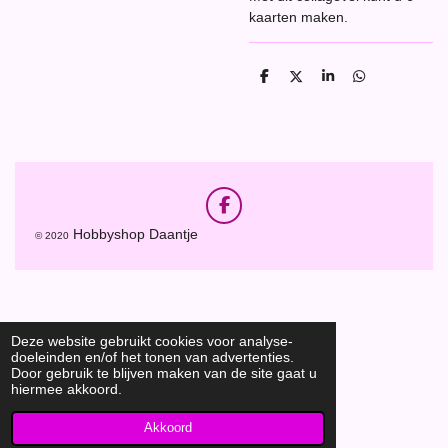
kaarten maken.
D
D
S
D
e
e
h
e
l
e
a
l
e
l
r
e
n
e
n
F
a
Hobbyshop Daantje
© 2020
c
e
b
o
o
k
Deze website gebruikt cookies voor analyse-
doeleinden en/of het tonen van advertenties.
Door gebruik te blijven maken van de site gaat u
hiermee akkoord.
Akkoord