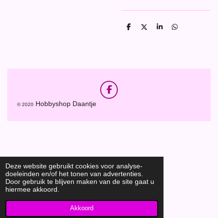
D
D
S
D
e
e
h
e
l
e
a
l
e
l
r
e
n
e
n
F
a
Hobbyshop Daantje
© 2020
c
e
b
o
o
k
Deze website gebruikt cookies voor analyse-
doeleinden en/of het tonen van advertenties.
Door gebruik te blijven maken van de site gaat u
hiermee akkoord.
Akkoord