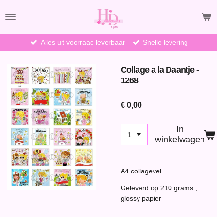
Ga
direct
naar
de
Alles uit voorraad leverbaar
Snelle levering
hoofdinhoud
Collage a la Daantje -
1268
€ 0,00
In
winkelwagen
A4 collagevel
Geleverd op 210 grams ,
glossy papier