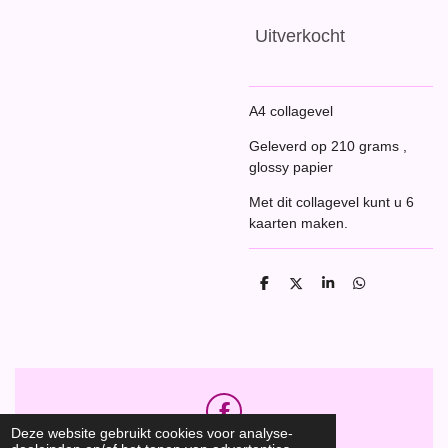
Uitverkocht
A4 collagevel
Geleverd op 210 grams ,
glossy papier
Met dit collagevel kunt u 6
kaarten maken.
D
D
S
D
e
e
h
e
l
e
a
l
e
l
r
e
n
e
n
F
Deze website gebruikt cookies voor analyse-
a
Hobbyshop Daantje
© 2020