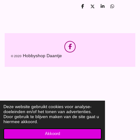
D
D
S
D
e
e
h
e
l
e
a
l
e
l
r
e
n
e
n
F
a
Hobbyshop Daantje
© 2020
c
e
b
o
o
k
Deze website gebruikt cookies voor analyse-
doeleinden en/of het tonen van advertenties.
Door gebruik te blijven maken van de site gaat u
hiermee akkoord.
Akkoord