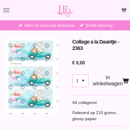
Ga
direct
naar
de
Alles uit voorraad leverbaar
Snelle levering
hoofdinhoud
Collage a la Daantje -
2363
€ 0,00
In
winkelwagen
A4 collagevel
Geleverd op 210 grams ,
glossy papier