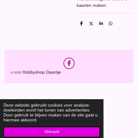
kaarten maken.
D
D
S
D
e
e
h
e
l
e
a
l
e
l
r
e
n
e
n
F
a
Hobbyshop Daantje
© 2020
c
e
b
o
o
k
Deze website gebruikt cookies voor analyse-
doeleinden en/of het tonen van advertenties.
Door gebruik te blijven maken van de site gaat u
hiermee akkoord.
Akkoord