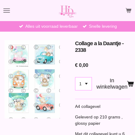
Ga
direct
naar
de
Alles uit voorraad leverbaar
Snelle levering
hoofdinhoud
Collage a la Daantje -
2338
€ 0,00
In
winkelwagen
A4 collagevel
Geleverd op 210 grams ,
glossy papier
Met dit collagevel kunt u 6