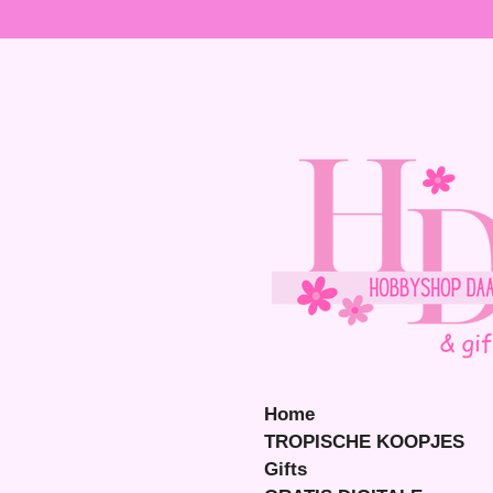
Ga
direct
naar
de
hoofdinhoud
Home
TROPISCHE KOOPJES
Gifts