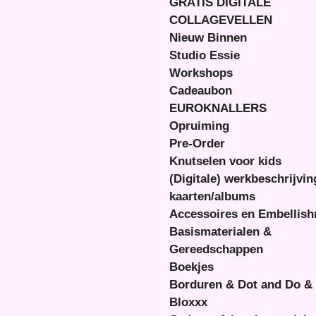
GRATIS DIGITALE
COLLAGEVELLEN
Nieuw Binnen
Studio Essie
Workshops
Cadeaubon
EUROKNALLERS
Opruiming
Pre-Order
Knutselen voor kids
(Digitale) werkbeschrijvi
kaarten/albums
Accessoires en Embellis
Basismaterialen &
Gereedschappen
Boekjes
Borduren & Dot and Do &
Bloxxx