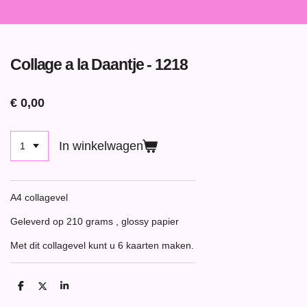
Collage a la Daantje - 1218
€ 0,00
In winkelwagen
A4 collagevel
Geleverd op 210 grams , glossy papier
Met dit collagevel kunt u 6 kaarten maken.
D
D
S
e
e
h