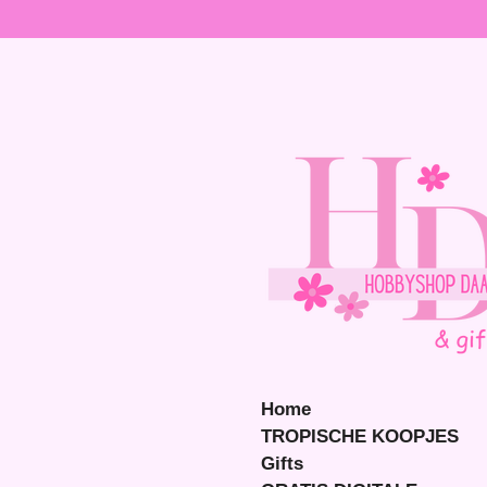
Ga
direct
naar
de
hoofdinhoud
Home
TROPISCHE KOOPJES
Gifts