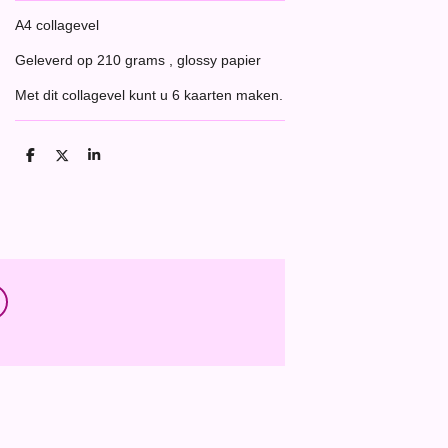
A4 collagevel
Geleverd op 210 grams , glossy papier
Met dit collagevel kunt u 6 kaarten maken.
D
D
S
e
e
h
l
e
a
e
l
r
n
e