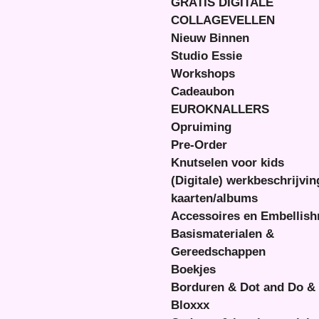
GRATIS DIGITALE
COLLAGEVELLEN
Nieuw Binnen
Studio Essie
Workshops
Cadeaubon
EUROKNALLERS
Opruiming
Pre-Order
Knutselen voor kids
(Digitale) werkbeschrijvi
kaarten/albums
Accessoires en Embellis
Basismaterialen &
Gereedschappen
Boekjes
Borduren & Dot and Do &
Bloxxx