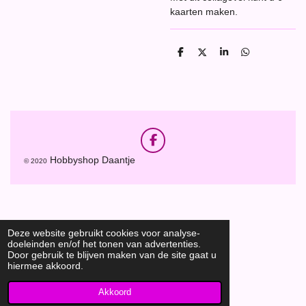
kaarten maken.
D
D
S
D
e
e
h
e
l
e
a
l
e
l
r
e
n
e
n
F
a
Hobbyshop Daantje
© 2020
c
e
b
o
o
k
Deze website gebruikt cookies voor analyse-
doeleinden en/of het tonen van advertenties.
Door gebruik te blijven maken van de site gaat u
hiermee akkoord.
Akkoord