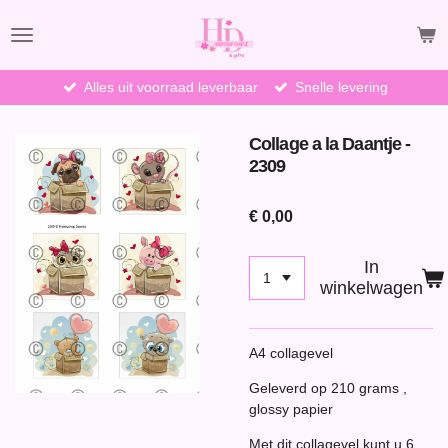
Ga
direct
naar
de
Alles uit voorraad leverbaar
Snelle levering
hoofdinhoud
Collage a la Daantje -
2309
€ 0,00
In
winkelwagen
A4 collagevel
Geleverd op 210 grams ,
glossy papier
Met dit collagevel kunt u 6