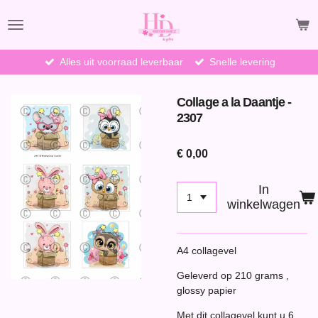
Ga
direct
naar
de
Alles uit voorraad leverbaar
Snelle levering
hoofdinhoud
Collage a la Daantje -
2307
€ 0,00
In
winkelwagen
A4 collagevel
Geleverd op 210 grams ,
glossy papier
Met dit collagevel kunt u 6