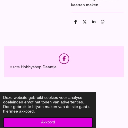
kaarten maken.
D
D
S
D
e
e
h
e
l
e
a
l
e
l
r
e
n
e
n
F
a
Hobbyshop Daantje
© 2020
c
e
b
o
o
k
Deze website gebruikt cookies voor analyse-
doeleinden en/of het tonen van advertenties.
Door gebruik te blijven maken van de site gaat u
hiermee akkoord.
Akkoord