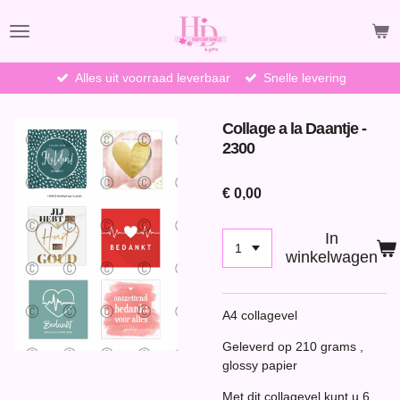
Ga
direct
naar
de
Alles uit voorraad leverbaar
Snelle levering
hoofdinhoud
Collage a la Daantje -
2300
€ 0,00
In
winkelwagen
A4 collagevel
Geleverd op 210 grams ,
glossy papier
Met dit collagevel kunt u 6