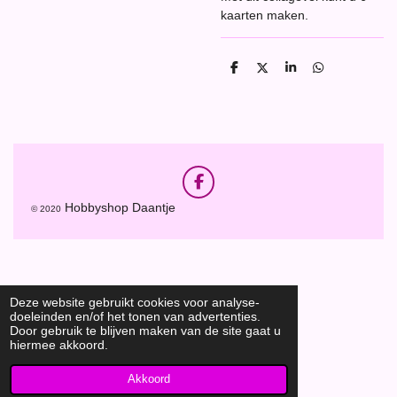
kaarten maken.
D
D
S
D
e
e
h
e
l
e
a
l
e
l
r
e
n
e
n
F
a
Hobbyshop Daantje
© 2020
c
e
b
o
o
k
Deze website gebruikt cookies voor analyse-
doeleinden en/of het tonen van advertenties.
Door gebruik te blijven maken van de site gaat u
hiermee akkoord.
Akkoord