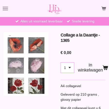
Ga
direct
naar
de
Alles uit voorraad leverbaar
Snelle levering
hoofdinhoud
Collage a la Daantje -
1365
€ 0,00
In
winkelwagen
A4 collagevel
Geleverd op 210 grams ,
glossy papier
Met dit collagevel kunt u 6