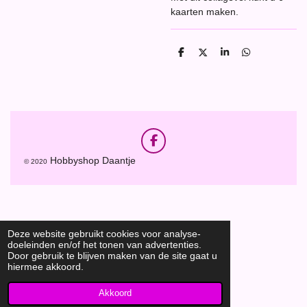
kaarten maken.
D
D
S
D
e
e
h
e
l
e
a
l
e
l
r
e
n
e
n
F
a
Hobbyshop Daantje
© 2020
c
e
b
o
o
k
Deze website gebruikt cookies voor analyse-
doeleinden en/of het tonen van advertenties.
Door gebruik te blijven maken van de site gaat u
hiermee akkoord.
Akkoord