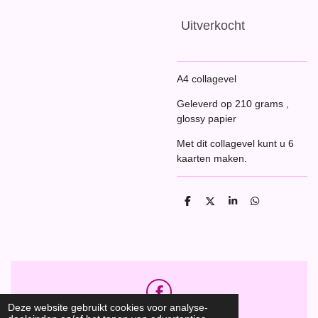
Uitverkocht
A4 collagevel
Geleverd op 210 grams ,
glossy papier
Met dit collagevel kunt u 6
kaarten maken.
D
D
S
D
e
e
h
e
l
e
a
l
e
l
r
e
n
e
n
F
Deze website gebruikt cookies voor analyse-
a
Hobbyshop Daantje
© 2020