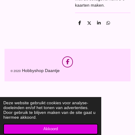
kaarten maken.
D
D
S
D
e
e
h
e
l
e
a
l
e
l
r
e
n
e
n
F
a
Hobbyshop Daantje
© 2020
c
e
b
o
o
k
Deze website gebruikt cookies voor analyse-
doeleinden en/of het tonen van advertenties.
Door gebruik te blijven maken van de site gaat u
hiermee akkoord.
Akkoord