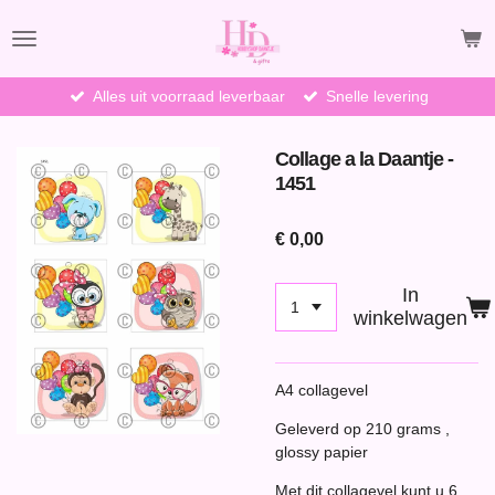
Ga
direct
naar
de
Alles uit voorraad leverbaar
Snelle levering
hoofdinhoud
Collage a la Daantje -
1451
€ 0,00
In
winkelwagen
A4 collagevel
Geleverd op 210 grams ,
glossy papier
Met dit collagevel kunt u 6