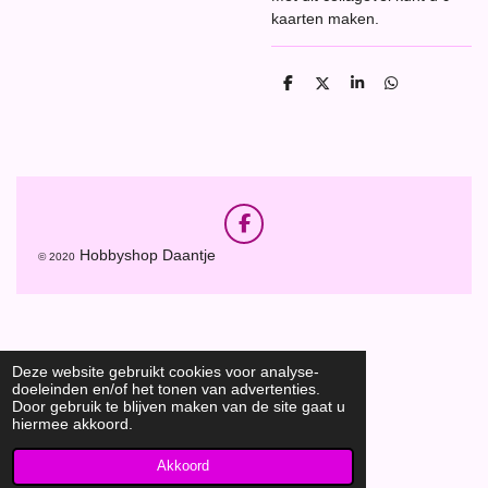
kaarten maken.
D
D
S
D
e
e
h
e
l
e
a
l
e
l
r
e
n
e
n
F
a
Hobbyshop Daantje
© 2020
c
e
b
o
o
k
Deze website gebruikt cookies voor analyse-
doeleinden en/of het tonen van advertenties.
Door gebruik te blijven maken van de site gaat u
hiermee akkoord.
Akkoord