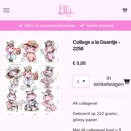
Ga
direct
naar
de
Alles uit voorraad leverbaar
Snelle levering
hoofdinhoud
Collage a la Daantje -
2258
€ 0,00
In
winkelwagen
A4 collagevel
Geleverd op 210 grams ,
glossy papier
Met dit collagevel kunt u 9