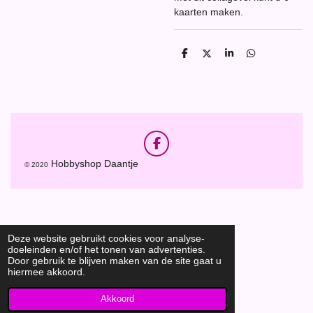
kaarten maken.
D
D
S
D
e
e
h
e
l
e
a
l
e
l
r
e
n
e
n
F
a
Hobbyshop Daantje
© 2020
c
e
b
o
o
k
Deze website gebruikt cookies voor analyse-
doeleinden en/of het tonen van advertenties.
Door gebruik te blijven maken van de site gaat u
hiermee akkoord.
Akkoord