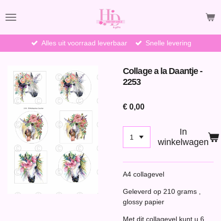
Ga
direct
naar
de
Alles uit voorraad leverbaar
Snelle levering
hoofdinhoud
Collage a la Daantje -
2253
€ 0,00
In
winkelwagen
A4 collagevel
Geleverd op 210 grams ,
glossy papier
Met dit collagevel kunt u 6