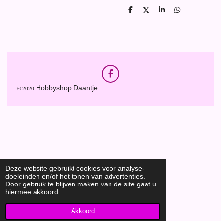
D
D
S
D
e
e
h
e
l
e
a
l
e
l
r
e
n
e
n
F
a
Hobbyshop Daantje
© 2020
c
e
b
o
o
k
Deze website gebruikt cookies voor analyse-
doeleinden en/of het tonen van advertenties.
Door gebruik te blijven maken van de site gaat u
hiermee akkoord.
Akkoord