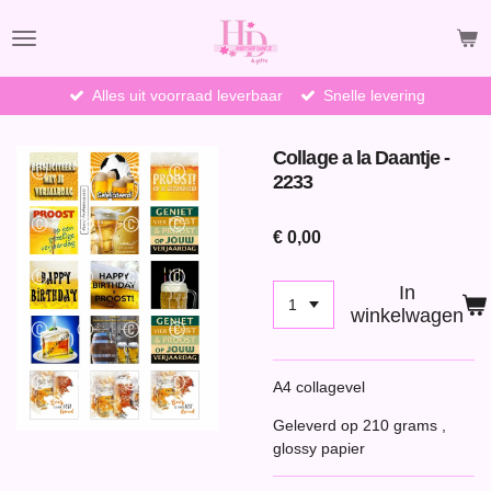
Ga
direct
naar
de
Alles uit voorraad leverbaar
Snelle levering
hoofdinhoud
Collage a la Daantje -
2233
€ 0,00
In
winkelwagen
A4 collagevel
Geleverd op 210 grams ,
glossy papier