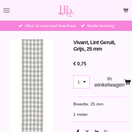
Ga
direct
naar
de
Alles uit voorraad leverbaar
Snelle levering
hoofdinhoud
Vivant, Lint Geruit,
Grijs, 25 mm
€ 0,75
In
winkelwagen
Breedte: 25 mm
1 meter