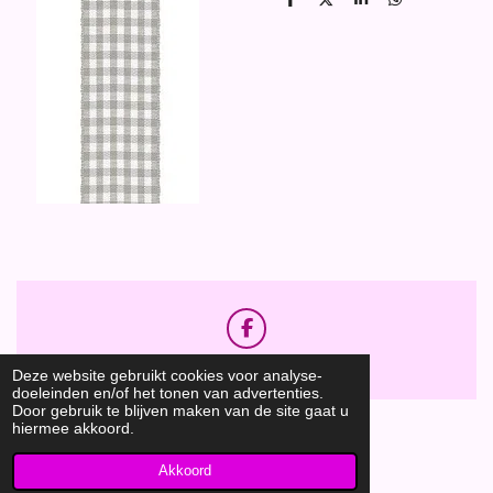
D
D
S
D
e
e
h
e
l
e
a
l
e
l
r
e
n
e
n
F
a
Hobbyshop Daantje
© 2020
c
Deze website gebruikt cookies voor analyse-
e
doeleinden en/of het tonen van advertenties.
b
Door gebruik te blijven maken van de site gaat u
o
hiermee akkoord.
o
k
Akkoord