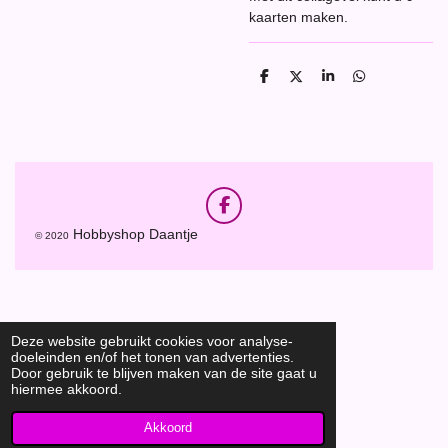
kaarten maken.
D
D
S
D
e
e
h
e
l
e
a
l
e
l
r
e
n
e
n
F
a
Hobbyshop Daantje
© 2020
c
e
b
o
o
k
Deze website gebruikt cookies voor analyse-
doeleinden en/of het tonen van advertenties.
Door gebruik te blijven maken van de site gaat u
hiermee akkoord.
Akkoord