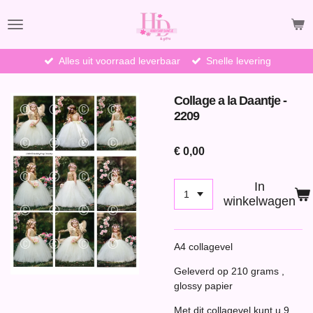
Ga
direct
naar
de
Alles uit voorraad leverbaar
Snelle levering
hoofdinhoud
Collage a la Daantje -
2209
€ 0,00
In
winkelwagen
A4 collagevel
Geleverd op 210 grams ,
glossy papier
Met dit collagevel kunt u 9