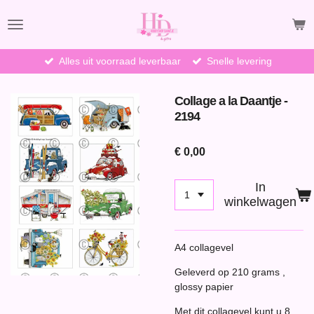
Ga
direct
naar
de
Alles uit voorraad leverbaar
Snelle levering
hoofdinhoud
Collage a la Daantje -
2194
€ 0,00
In
winkelwagen
A4 collagevel
Geleverd op 210 grams ,
glossy papier
Met dit collagevel kunt u 8