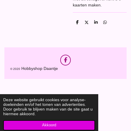
kaarten maken.
D
D
S
D
e
e
h
e
l
e
a
l
e
l
r
e
n
e
n
F
a
Hobbyshop Daantje
© 2020
c
e
b
o
o
k
Deze website gebruikt cookies voor analyse-
doeleinden en/of het tonen van advertenties.
Door gebruik te blijven maken van de site gaat u
hiermee akkoord.
Akkoord