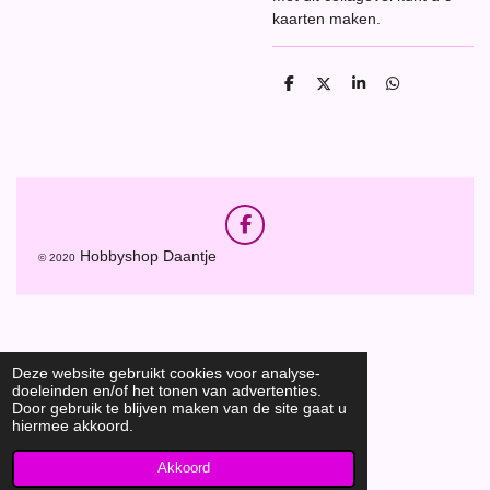
kaarten maken.
D
D
S
D
e
e
h
e
l
e
a
l
e
l
r
e
n
e
n
F
a
Hobbyshop Daantje
© 2020
c
e
b
o
o
k
Deze website gebruikt cookies voor analyse-
doeleinden en/of het tonen van advertenties.
Door gebruik te blijven maken van de site gaat u
hiermee akkoord.
Akkoord