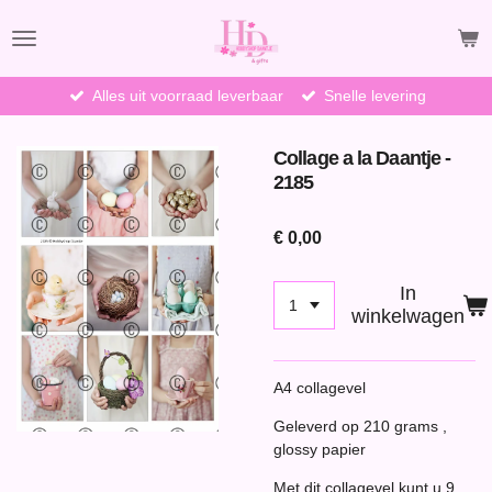
Ga
direct
naar
de
Alles uit voorraad leverbaar
Snelle levering
hoofdinhoud
Collage a la Daantje -
2185
€ 0,00
In
winkelwagen
A4 collagevel
Geleverd op 210 grams ,
glossy papier
Met dit collagevel kunt u 9