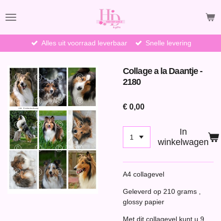
Ga
direct
naar
de
Alles uit voorraad leverbaar
Snelle levering
hoofdinhoud
Collage a la Daantje -
2180
€ 0,00
In
winkelwagen
A4 collagevel
Geleverd op 210 grams ,
glossy papier
Met dit collagevel kunt u 9