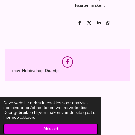
kaarten maken.
D
D
S
D
e
e
h
e
l
e
a
l
e
l
r
e
n
e
n
F
a
Hobbyshop Daantje
© 2020
c
e
b
o
o
k
Deze website gebruikt cookies voor analyse-
doeleinden en/of het tonen van advertenties.
Door gebruik te blijven maken van de site gaat u
hiermee akkoord.
Akkoord