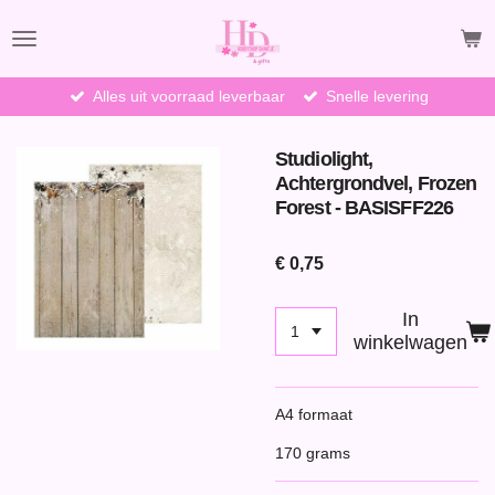
Ga
direct
naar
de
Alles uit voorraad leverbaar
Snelle levering
hoofdinhoud
Studiolight,
Achtergrondvel, Frozen
Forest - BASISFF226
€ 0,75
In
winkelwagen
A4 formaat
170 grams