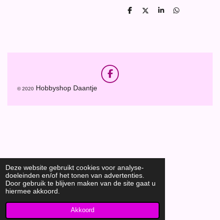
D
D
S
D
e
e
h
e
l
e
a
l
e
l
r
e
n
e
n
F
a
Hobbyshop Daantje
© 2020
c
e
b
o
o
k
Deze website gebruikt cookies voor analyse-
doeleinden en/of het tonen van advertenties.
Door gebruik te blijven maken van de site gaat u
hiermee akkoord.
Akkoord