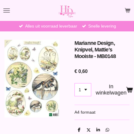
Ga
direct
naar
de
Alles uit voorraad leverbaar
Snelle levering
hoofdinhoud
Marianne Design,
Knipvel, Mattie's
Mooiste - MB0148
€ 0,60
In
winkelwagen
A4 formaat
D
D
S
D