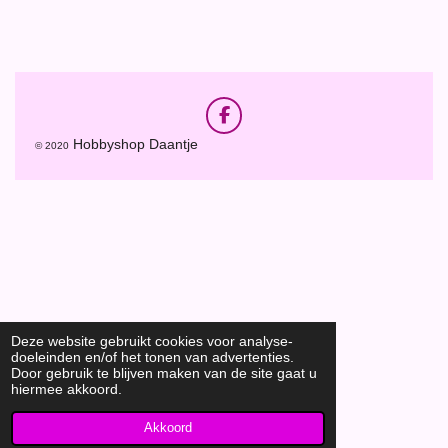
e
e
h
e
l
e
a
l
e
l
r
e
n
e
n
F
a
Hobbyshop Daantje
© 2020
c
e
b
o
o
k
Deze website gebruikt cookies voor analyse-
doeleinden en/of het tonen van advertenties.
Door gebruik te blijven maken van de site gaat u
hiermee akkoord.
Akkoord